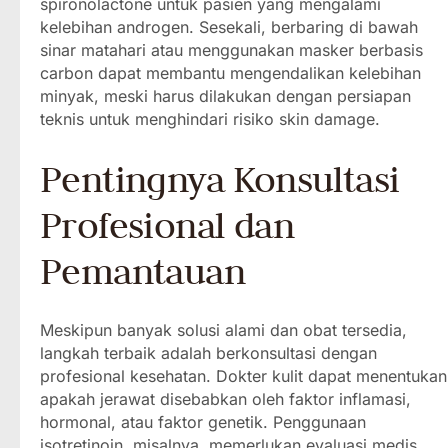
spironolactone untuk pasien yang mengalami
kelebihan androgen. Sesekali, berbaring di bawah
sinar matahari atau menggunakan masker berbasis
carbon dapat membantu mengendalikan kelebihan
minyak, meski harus dilakukan dengan persiapan
teknis untuk menghindari risiko skin damage.
Pentingnya Konsultasi
Profesional dan
Pemantauan
Meskipun banyak solusi alami dan obat tersedia,
langkah terbaik adalah berkonsultasi dengan
profesional kesehatan. Dokter kulit dapat menentukan
apakah jerawat disebabkan oleh faktor inflamasi,
hormonal, atau faktor genetik. Penggunaan
isotretinoin, misalnya, memerlukan evaluasi medis