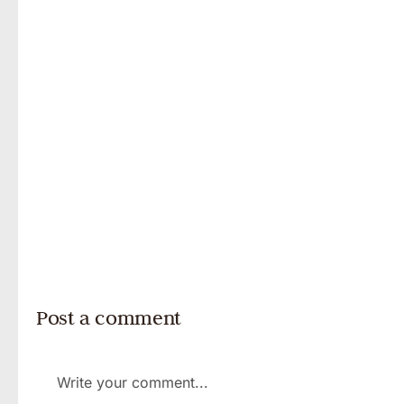
Post a comment