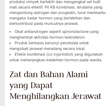
produksi minyak berlebih dan mengangkat sel kulit
mati secara efektif. Pil KB kombinasi, terutama yang
mengandung estrogen dan progestin, turut membantu
mengatur kadar hormon yang berlebihan dan
berkontribusi pada munculnya jerawat.
Obat antiandrogen seperti spironolactone yang
menghambat aktivitas hormon testosteron.
Produk berbasis benzoyl peroksida untuk
mengobati jerawat meradang secara lokal.
Efekik kombinasi (co-cyprindiol) yang digunakan
untuk menenangkan kelebihan hormon pada wanita.
Zat dan Bahan Alami
yang Dapat
Menghilangkan Jerawat