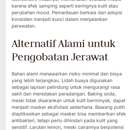
karena efek samping seperti keringnya kulit atau
perubahan mood. Pemantauan berkala dan adopsi
konsisten menjadi kunci dalam menjalankan
perawatan.
Alternatif Alami untuk
Pengobatan Jerawat
Bahan alami menawarkan risiko minimal dan biaya
yang lebih terjangkau. Lidah buaya digunakan
sebagai lapisan pelindung untuk mengurangi rasa
sakit dan meredakan peradangan. Baking soda,
meski tidak disarankan untuk kulit berminyak, dapat
menjadi masker eksfoliasi sederhana. Bawang putih
diaplikasikan sebagai masker bisa memberikan efek
antibakteri, tetapi perlu dihindari pada kulit yang
sensitif. Larutan lemon, meski cairannya berpotensi