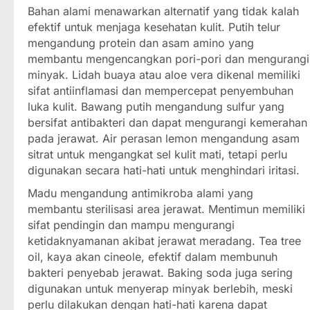
Bahan alami menawarkan alternatif yang tidak kalah
efektif untuk menjaga kesehatan kulit. Putih telur
mengandung protein dan asam amino yang
membantu mengencangkan pori-pori dan mengurangi
minyak. Lidah buaya atau aloe vera dikenal memiliki
sifat antiinflamasi dan mempercepat penyembuhan
luka kulit. Bawang putih mengandung sulfur yang
bersifat antibakteri dan dapat mengurangi kemerahan
pada jerawat. Air perasan lemon mengandung asam
sitrat untuk mengangkat sel kulit mati, tetapi perlu
digunakan secara hati-hati untuk menghindari iritasi.
Madu mengandung antimikroba alami yang
membantu sterilisasi area jerawat. Mentimun memiliki
sifat pendingin dan mampu mengurangi
ketidaknyamanan akibat jerawat meradang. Tea tree
oil, kaya akan cineole, efektif dalam membunuh
bakteri penyebab jerawat. Baking soda juga sering
digunakan untuk menyerap minyak berlebih, meski
perlu dilakukan dengan hati-hati karena dapat