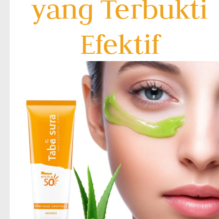
yang Terbukti
Efektif