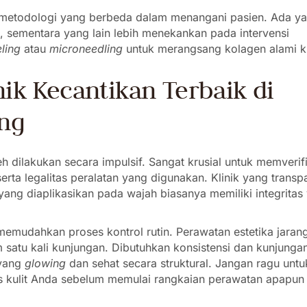
 metodologi yang berbeda dalam menangani pasien. Ada y
 sementara yang lain lebih menekankan pada intervensi
ling
atau
microneedling
untuk merangsang kolagen alami ku
nik Kecantikan Terbaik di
ng
h dilakukan secara impulsif. Sangat krusial untuk memverif
erta legalitas peralatan yang digunakan. Klinik yang transp
ang diaplikasikan pada wajah biasanya memiliki integritas
memudahkan proses kontrol rutin. Perawatan estetika jaran
m satu kali kunjungan. Dibutuhkan konsistensi dan kunjunga
 yang
glowing
dan sehat secara struktural. Jangan ragu untu
s kulit Anda sebelum memulai rangkaian perawatan apapun