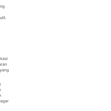
ang
lit.
ikasi
aran
 yang
g
n
k
 agar