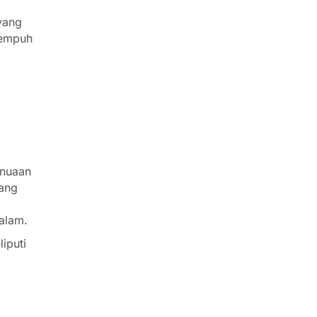
yang
nempuh
enuaan
yang
alam.
iputi