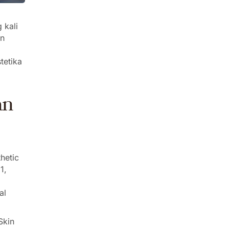
 kali
en
tetika
an
hetic
1,
al
Skin