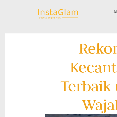
A
Rekom
Kecant
Terbaik
Waja