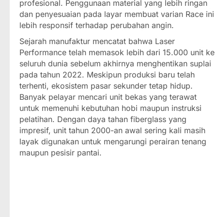
profesional. Penggunaan material yang lebih ringan
dan penyesuaian pada layar membuat varian Race ini
lebih responsif terhadap perubahan angin.
Sejarah manufaktur mencatat bahwa Laser
Performance telah memasok lebih dari 15.000 unit ke
seluruh dunia sebelum akhirnya menghentikan suplai
pada tahun 2022. Meskipun produksi baru telah
terhenti, ekosistem pasar sekunder tetap hidup.
Banyak pelayar mencari unit bekas yang terawat
untuk memenuhi kebutuhan hobi maupun instruksi
pelatihan. Dengan daya tahan fiberglass yang
impresif, unit tahun 2000-an awal sering kali masih
layak digunakan untuk mengarungi perairan tenang
maupun pesisir pantai.