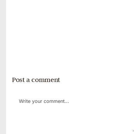
Post a comment