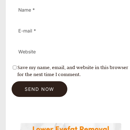
Save my name, email, and website in this browser
for the next time I comment.
SEND NOW