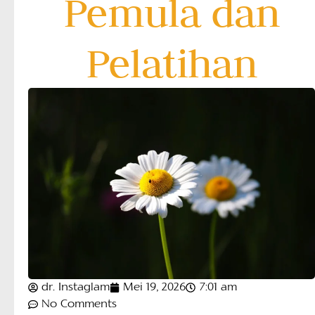
Pemula dan
Pelatihan
dr. Instaglam
Mei 19, 2026
7:01 am
No Comments